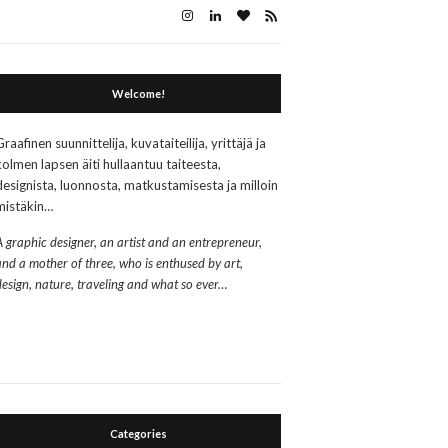
Welcome!
Graafinen suunnittelija, kuvataiteilija, yrittäjä ja
kolmen lapsen äiti hullaantuu taiteesta,
designista, luonnosta, matkustamisesta ja milloin
mistäkin…
A graphic designer, an artist and an entrepreneur,
and a mother of three, who is enthused by art,
design, nature, traveling and what so ever…
Categories