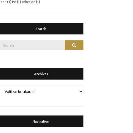
tiede
(1)
työ
(1)
valotaide
(1)
Search
Search
Search
or:
Archives
Archives
Navigation