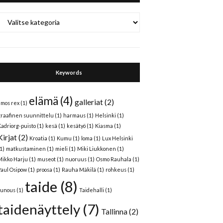
Categories
Keywords
elämä
(4)
galleriat
(2)
amos rex
(1)
graafinen suunnittelu
(1)
harmaus
(1)
Helsinki
(1)
Kadriorg-puisto
(1)
kesä
(1)
kesätyö
(1)
Kiasma
(1)
Kirjat
(2)
Kroatia
(1)
Kumu
(1)
loma
(1)
Lux Helsinki
1)
matkustaminen
(1)
mieli
(1)
Miki Liukkonen
(1)
Mikko Harju
(1)
museot
(1)
nuoruus
(1)
Osmo Rauhala
(1)
Paul Osipow
(1)
proosa
(1)
Rauha Mäkilä
(1)
rohkeus
(1)
taide
(8)
runous
(1)
Taidehalli
(1)
taidenäyttely
(7)
Tallinna
(2)