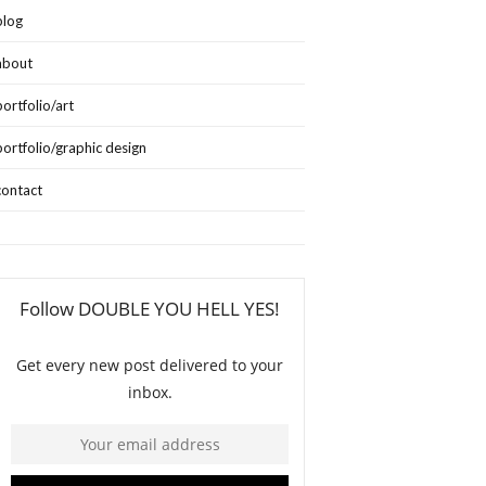
blog
about
portfolio/art
portfolio/graphic design
contact