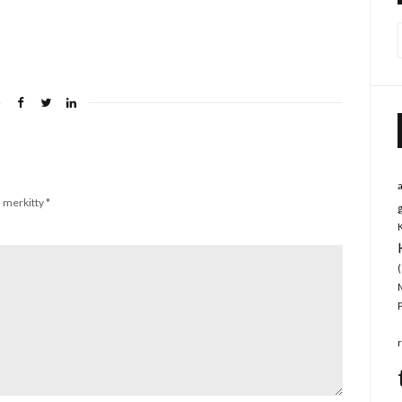
n merkitty
*
(