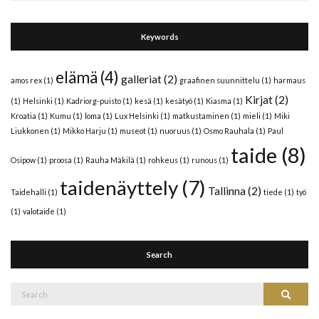
Keywords
elämä
(4)
galleriat
(2)
amos rex
(1)
graafinen suunnittelu
(1)
harmaus
Kirjat
(2)
(1)
Helsinki
(1)
Kadriorg-puisto
(1)
kesä
(1)
kesätyö
(1)
Kiasma
(1)
Kroatia
(1)
Kumu
(1)
loma
(1)
Lux Helsinki
(1)
matkustaminen
(1)
mieli
(1)
Miki
Liukkonen
(1)
Mikko Harju
(1)
museot
(1)
nuoruus
(1)
Osmo Rauhala
(1)
Paul
taide
(8)
Osipow
(1)
proosa
(1)
Rauha Mäkilä
(1)
rohkeus
(1)
runous
(1)
taidenäyttely
(7)
Tallinna
(2)
Taidehalli
(1)
tiede
(1)
työ
(1)
valotaide
(1)
Search
Search
Search
for: