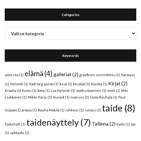
Categories
Categories
Keywords
elämä
(4)
galleriat
(2)
amos rex
(1)
graafinen suunnittelu
(1)
harmaus
Kirjat
(2)
(1)
Helsinki
(1)
Kadriorg-puisto
(1)
kesä
(1)
kesätyö
(1)
Kiasma
(1)
Kroatia
(1)
Kumu
(1)
loma
(1)
Lux Helsinki
(1)
matkustaminen
(1)
mieli
(1)
Miki
Liukkonen
(1)
Mikko Harju
(1)
museot
(1)
nuoruus
(1)
Osmo Rauhala
(1)
Paul
taide
(8)
Osipow
(1)
proosa
(1)
Rauha Mäkilä
(1)
rohkeus
(1)
runous
(1)
taidenäyttely
(7)
Tallinna
(2)
Taidehalli
(1)
tiede
(1)
työ
(1)
valotaide
(1)