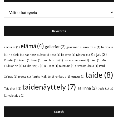
Categories
Keywords
elämä
(4)
galleriat
(2)
amos rex
(1)
graafinen suunnittelu
(1)
harmaus
Kirjat
(2)
(1)
Helsinki
(1)
Kadriorg-puisto
(1)
kesä
(1)
kesätyö
(1)
Kiasma
(1)
Kroatia
(1)
Kumu
(1)
loma
(1)
Lux Helsinki
(1)
matkustaminen
(1)
mieli
(1)
Miki
Liukkonen
(1)
Mikko Harju
(1)
museot
(1)
nuoruus
(1)
Osmo Rauhala
(1)
Paul
taide
(8)
Osipow
(1)
proosa
(1)
Rauha Mäkilä
(1)
rohkeus
(1)
runous
(1)
taidenäyttely
(7)
Tallinna
(2)
Taidehalli
(1)
tiede
(1)
työ
(1)
valotaide
(1)
Search