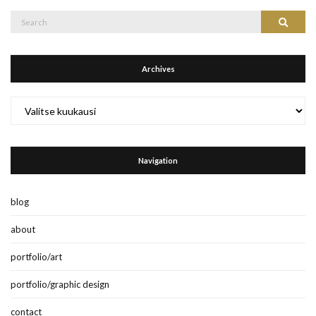
Search
Search
for:
Archives
Archives
Navigation
blog
about
portfolio/art
portfolio/graphic design
contact