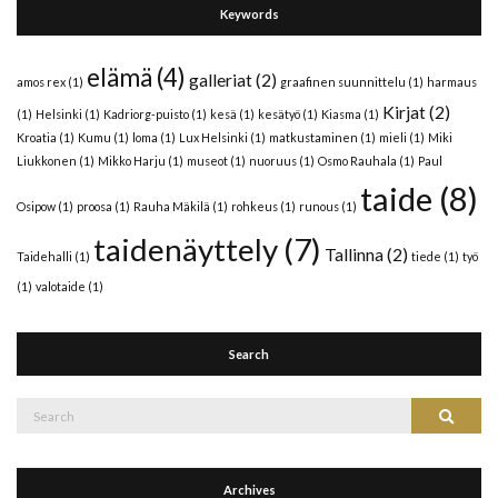
Keywords
elämä
(4)
galleriat
(2)
amos rex
(1)
graafinen suunnittelu
(1)
harmaus
Kirjat
(2)
(1)
Helsinki
(1)
Kadriorg-puisto
(1)
kesä
(1)
kesätyö
(1)
Kiasma
(1)
Kroatia
(1)
Kumu
(1)
loma
(1)
Lux Helsinki
(1)
matkustaminen
(1)
mieli
(1)
Miki
Liukkonen
(1)
Mikko Harju
(1)
museot
(1)
nuoruus
(1)
Osmo Rauhala
(1)
Paul
taide
(8)
Osipow
(1)
proosa
(1)
Rauha Mäkilä
(1)
rohkeus
(1)
runous
(1)
taidenäyttely
(7)
Tallinna
(2)
Taidehalli
(1)
tiede
(1)
työ
(1)
valotaide
(1)
Search
Search
Search
for:
Archives