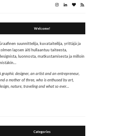
Welcome!
Graafinen suunnittelija, kuvataiteilija, yrittäjä ja
kolmen lapsen äiti hullaantuu taiteesta,
designista, luonnosta, matkustamisesta ja milloin
mistäkin…
A graphic designer, an artist and an entrepreneur,
and a mother of three, who is enthused by art,
design, nature, traveling and what so ever…
Categories