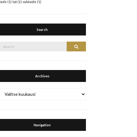
tiede
(1)
työ
(1)
valotaide
(1)
Search
Search
Search
or:
Archives
Archives
Navigation