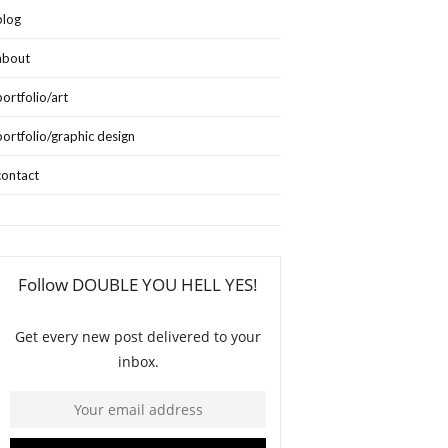
blog
about
portfolio/art
portfolio/graphic design
contact