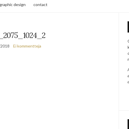
/graphic design
contact
_2075_1024_2
/2018
Ei kommentteja