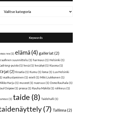
Categories
Keywords
elämä
(4)
galleriat
(2)
amos rex
(1)
graafinen suunnittelu
(1)
harmaus
(1)
Helsinki
(1)
Kadriorg-puisto
(1)
kesä
(1)
kesätyö
(1)
Kiasma
(1)
Kirjat
(2)
Kroatia
(1)
Kumu
(1)
loma
(1)
Lux Helsinki
1)
matkustaminen
(1)
mieli
(1)
Miki Liukkonen
(1)
Mikko Harju
(1)
museot
(1)
nuoruus
(1)
Osmo Rauhala
(1)
Paul Osipow
(1)
proosa
(1)
Rauha Mäkilä
(1)
rohkeus
(1)
taide
(8)
runous
(1)
Taidehalli
(1)
taidenäyttely
(7)
Tallinna
(2)