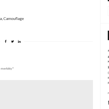
ka, Camouflage
n merkitty
*
(