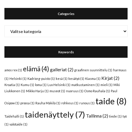
Categories
Categories
Keywords
elämä
(4)
galleriat
(2)
amos rex
(1)
graafinen suunnittelu
(1)
harmaus
Kirjat
(2)
(1)
Helsinki
(1)
Kadriorg-puisto
(1)
kesä
(1)
kesätyö
(1)
Kiasma
(1)
Kroatia
(1)
Kumu
(1)
loma
(1)
Lux Helsinki
(1)
matkustaminen
(1)
mieli
(1)
Miki
Liukkonen
(1)
Mikko Harju
(1)
museot
(1)
nuoruus
(1)
Osmo Rauhala
(1)
Paul
taide
(8)
Osipow
(1)
proosa
(1)
Rauha Mäkilä
(1)
rohkeus
(1)
runous
(1)
taidenäyttely
(7)
Tallinna
(2)
Taidehalli
(1)
tiede
(1)
työ
(1)
valotaide
(1)