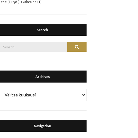
tiede
(1)
työ
(1)
valotaide
(1)
Search
Search
Search
or:
Archives
Archives
Navigation