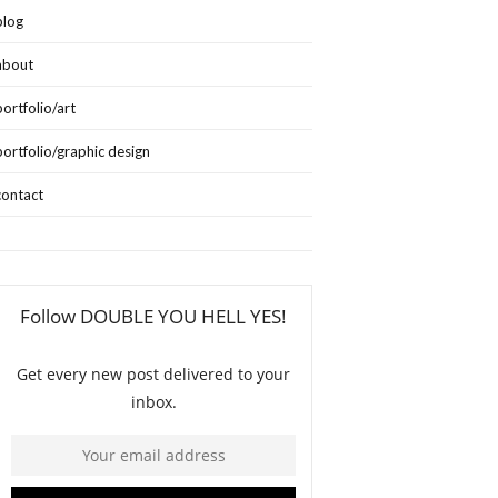
blog
about
portfolio/art
portfolio/graphic design
contact