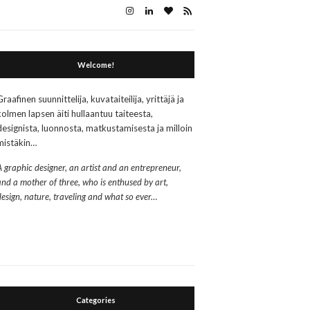
Welcome!
Graafinen suunnittelija, kuvataiteilija, yrittäjä ja
kolmen lapsen äiti hullaantuu taiteesta,
designista, luonnosta, matkustamisesta ja milloin
mistäkin…
A graphic designer, an artist and an entrepreneur,
and a mother of three, who is enthused by art,
design, nature, traveling and what so ever…
Categories