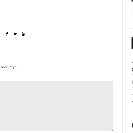
n merkitty
*
(