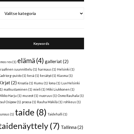
Categories
Keywords
elämä
(4)
galleriat
(2)
amos rex
(1)
graafinen suunnittelu
(1)
harmaus
(1)
Helsinki
(1)
Kadriorg-puisto
(1)
kesä
(1)
kesätyö
(1)
Kiasma
(1)
Kirjat
(2)
Kroatia
(1)
Kumu
(1)
loma
(1)
Lux Helsinki
1)
matkustaminen
(1)
mieli
(1)
Miki Liukkonen
(1)
Mikko Harju
(1)
museot
(1)
nuoruus
(1)
Osmo Rauhala
(1)
Paul Osipow
(1)
proosa
(1)
Rauha Mäkilä
(1)
rohkeus
(1)
taide
(8)
runous
(1)
Taidehalli
(1)
taidenäyttely
(7)
Tallinna
(2)