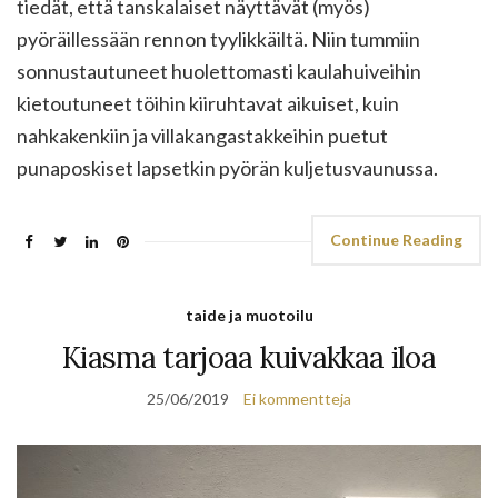
tiedät, että tanskalaiset näyttävät (myös)
pyöräillessään rennon tyylikkäiltä. Niin tummiin
sonnustautuneet huolettomasti kaulahuiveihin
kietoutuneet töihin kiiruhtavat aikuiset, kuin
nahkakenkiin ja villakangastakkeihin puetut
punaposkiset lapsetkin pyörän kuljetusvaunussa.
Continue Reading
taide ja muotoilu
Kiasma tarjoaa kuivakkaa iloa
25/06/2019
Ei kommentteja