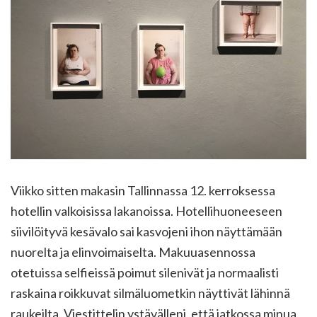
Viikko sitten makasin Tallinnassa 12. kerroksessa
hotellin valkoisissa lakanoissa. Hotellihuoneeseen
siivilöityvä kesävalo sai kasvojeni ihon näyttämään
nuorelta ja elinvoimaiselta. Makuuasennossa
otetuissa selfieissä poimut silenivät ja normaalisti
raskaina roikkuvat silmäluometkin näyttivät lähinnä
raukeilta. Viestittelin ystävälleni, että jatkossa minua