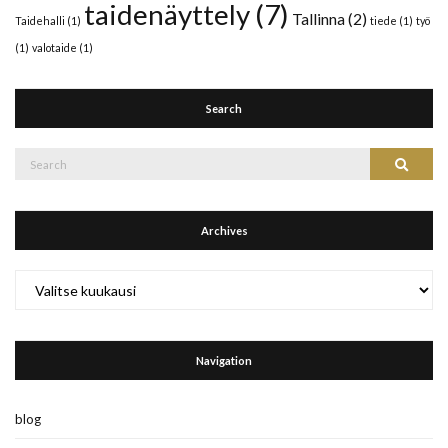
taidenäyttely
(7)
Tallinna
(2)
Taidehalli
(1)
tiede
(1)
työ
(1)
valotaide
(1)
Search
Search
Search
for:
Archives
Archives
Navigation
blog