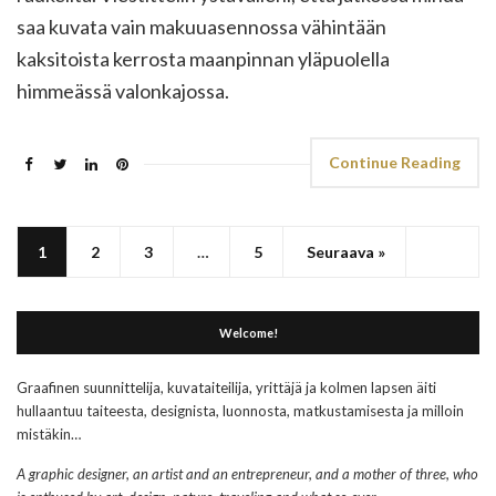
saa kuvata vain makuuasennossa vähintään
kaksitoista kerrosta maanpinnan yläpuolella
himmeässä valonkajossa.
Continue Reading
1
2
3
…
5
Seuraava »
Welcome!
Graafinen suunnittelija, kuvataiteilija, yrittäjä ja kolmen lapsen äiti
hullaantuu taiteesta, designista, luonnosta, matkustamisesta ja milloin
mistäkin…
A graphic designer, an artist and an entrepreneur, and a mother of three, who