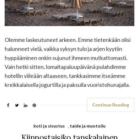
Olemme laskeutuneet arkeen. Emme tietenkään olisi
halunneet vielä, vaikka syksyn tulo ja arjen kyytiin
hyppääminen onkin sujunut ihmeen mutkattomasti.
Vain hetki sitten, lomaltapaluupäivänä pulahdimme
hotellin viileään altaaseen, tankkasimme itseämme
kreikkalaisella jogurtilla ja paksulla vuoristohunajalla.
Continue Reading
koti ja sisustus
,
taide ja muotoilu
Kiinnostaisiko tanskalainen