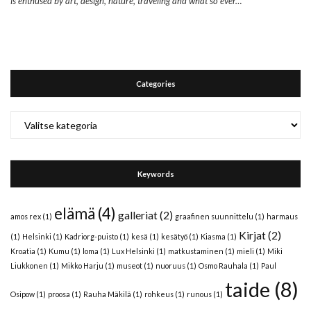
is enthused by art, design, nature, traveling and what so ever…
Categories
Categories
Keywords
elämä
(4)
galleriat
(2)
amos rex
(1)
graafinen suunnittelu
(1)
harmaus
Kirjat
(2)
(1)
Helsinki
(1)
Kadriorg-puisto
(1)
kesä
(1)
kesätyö
(1)
Kiasma
(1)
Kroatia
(1)
Kumu
(1)
loma
(1)
Lux Helsinki
(1)
matkustaminen
(1)
mieli
(1)
Miki
Liukkonen
(1)
Mikko Harju
(1)
museot
(1)
nuoruus
(1)
Osmo Rauhala
(1)
Paul
taide
(8)
Osipow
(1)
proosa
(1)
Rauha Mäkilä
(1)
rohkeus
(1)
runous
(1)