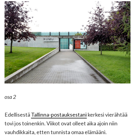
osa 2
Edellisestä
Tallinna-postauksestani
kerkesi vierähtää
tovi jos toinenkin. Viikot ovat olleet aika ajoin niin
vauhdikkaita, etten tunnista omaa elämääni.