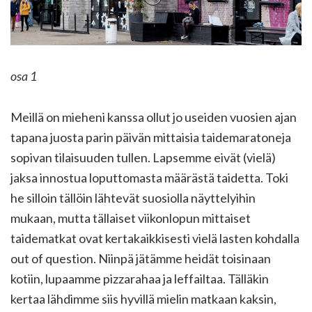
osa 1
Meillä on mieheni kanssa ollut jo useiden vuosien ajan
tapana juosta parin päivän mittaisia taidemaratoneja
sopivan tilaisuuden tullen. Lapsemme eivät (vielä)
jaksa innostua loputtomasta määrästä taidetta. Toki
he silloin tällöin lähtevät suosiolla näyttelyihin
mukaan, mutta tällaiset viikonlopun mittaiset
taidematkat ovat kertakaikkisesti vielä lasten kohdalla
out of question. Niinpä jätämme heidät toisinaan
kotiin, lupaamme pizzarahaa ja leffailtaa. Tälläkin
kertaa lähdimme siis hyvillä mielin matkaan kaksin,